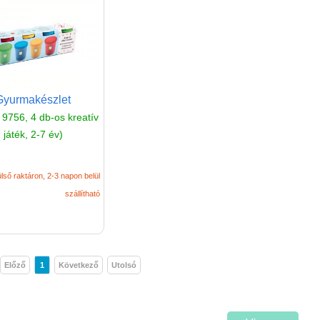
Gyurmakészlet
 9756, 4 db-os kreatív
játék, 2-7 év)
lső raktáron, 2-3 napon belül
szállítható
Előző
1
Következő
Utolsó