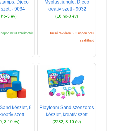
stamps, Djeco
Myplastijungle, Djeco
kiegészítők
 szett - 9034
kreatív szett - 9032
Dekor ragasztószalag
 hó-3 év)
(18 hó-3 év)
Djeco papír írószer
napon belül szállítható!
Külső raktáron, 2-3 napon belül
Filctoll
szállítható
Festék gyerekeknek,
kiegészítők
Füzet, iskolafüzet
Gyurma, kiegészítők
Gyerek nyomda,
nyomda gyerekeknek
Kréta, zsírkréta,
szappankréta
Sand készlet, 8
Playfoam Sand szenzoros
kreatív szett
készlet, kreatív szett
Méhviasz termékek
0, 3-10 év)
(2232, 3-10 év)
Művész készlet