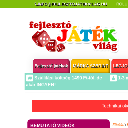
INFO@FEJLESZTOJATEKVILAG.HU
RÓLU
REKLAMÁCIÓ ÉS ELÁLLÁS
POPUP AZ OLDA
Fejlesztő játékok
MÁRKA SZERINT
LEGJO
Szállítási költség 1490 Ft-tól, de
1-3 
akár INGYEN!
Technikai oko
Főoldal
/
BEMUTATÓ VIDEÓK