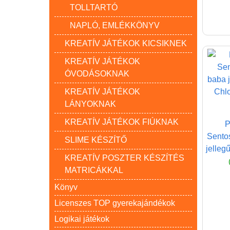
TOLLTARTÓ
NAPLÓ, EMLÉKKÖNYV
KREATÍV JÁTÉKOK KICSIKNEK
KREATÍV JÁTÉKOK
ÓVODÁSOKNAK
KREATÍV JÁTÉKOK
LÁNYOKNAK
KREATÍV JÁTÉKOK FIÚKNAK
P
Sento
SLIME KÉSZÍTŐ
jelleg
KREATÍV POSZTER KÉSZÍTÉS
MATRICÁKKAL
Könyv
Licenszes TOP gyerekajándékok
Logikai játékok