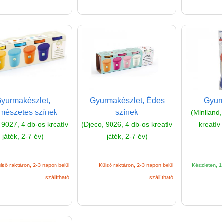
yurmakészlet,
Gyurmakészlet, Édes
Gyur
mészetes színek
színek
(Miniland
 9027, 4 db-os kreatív
(Djeco, 9026, 4 db-os kreatív
kreatív
játék, 2-7 év)
játék, 2-7 év)
lső raktáron, 2-3 napon belül
Külső raktáron, 2-3 napon belül
Készleten, 1 
szállítható
szállítható