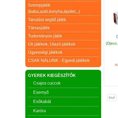
Szerepjáték
(baba,autó,konyha,épület,..)
Tanulást segítő játék
Társasjáték
Tudományos játék
(Djeco,
Úti játékok, Utazó játékok
Ügyességi játékok
CSAK NÁLUNK - Egyedi játékok
Kü
GYEREK KIEGÉSZÍTŐK
Csajos cuccok
Esernyő
Első
Esőkabát
Karóra