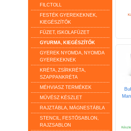
FILCTOLL
FESTÉK GYEREKEKNEK,
Kü
KIEGÉSZÍTŐK
FÜZET, ISKOLAFÜZET
GYURMA, KIEGÉSZÍTŐK
GYEREK NYOMDA, NYOMDA
GYEREKEKNEK
KRÉTA, ZSÍRKRÉTA,
SZAPPANKRÉTA
MÉHVIASZ TERMÉKEK
Bub
Mand
MŰVÉSZ KÉSZLET
RAJZTÁBLA, MÁGNESTÁBLA
STENCIL, FESTŐSABLON,
RAJZSABLON
Készlet