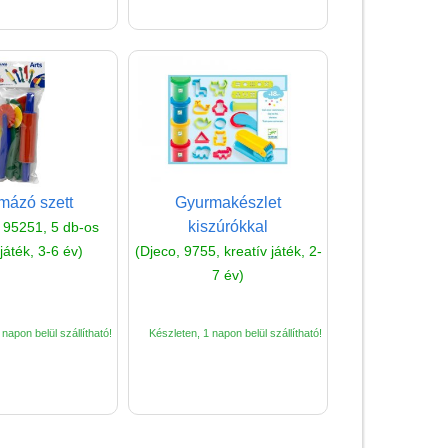
Papírszínház
Pixelhobby
Puzzle
Spiegelburg játékok
Strandjátékok
Szerelés, barkácsolás, kerti
mázó szett
Gyurmakészlet
kalandozás
kiszúrókkal
, 95251, 5 db-os
Szerepjáték
 játék, 3-6 év)
(Djeco, 9755, kreatív játék, 2-
(baba,autó,konyha,épület,..)
7 év)
Tanulást segítő játék
Társasjáték
napon belül szállítható!
Készleten, 1 napon belül szállítható!
Tudományos játék
Úti játékok, Utazó játékok
Ügyességi játékok