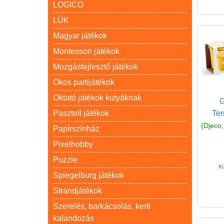
LOGICO
LÜK
Magyar játékok
Montessori játékok
Mozgásfejlesztő játékok
Okos partijátékok
Oktató játékok kutyáknak
G
Pasztell játékok
Ter
(Djeco,
Papírszínház
Pixelhobby
Puzzle
Kü
Spiegelburg játékok
Strandjátékok
Szerelés, barkácsolás, kerti
kalandozás