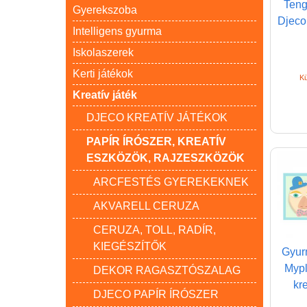
Teng
Gyerekszoba
Djeco 
Intelligens gyurma
Iskolaszerek
Kerti játékok
Kü
Kreatív játék
DJECO KREATÍV JÁTÉKOK
PAPÍR ÍRÓSZER, KREATÍV
ESZKÖZÖK, RAJZESZKÖZÖK
ARCFESTÉS GYEREKEKNEK
AKVARELL CERUZA
CERUZA, TOLL, RADÍR,
KIEGÉSZÍTŐK
Gyur
Mypl
DEKOR RAGASZTÓSZALAG
kre
DJECO PAPÍR ÍRÓSZER