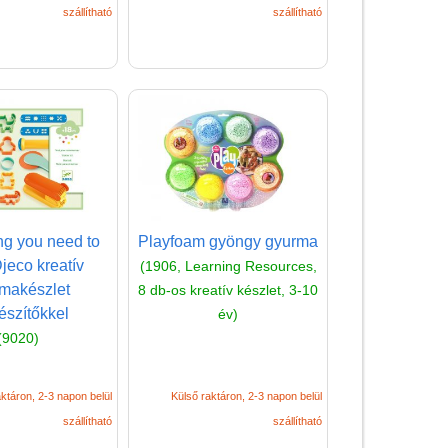
matricákkal
szállítható
szállítható
Könyv
Licenszes TOP
gyerekajándékok
Logikai játékok
LOGICO
LÜK
ng you need to
Playfoam gyöngy gyurma
Magyar játékok
Djeco kreatív
(1906, Learning Resources,
Montessori játékok
makészlet
8 db-os kreatív készlet, 3-10
észítőkkel
Mozgásfejlesztő játékok
év)
(9020)
Okos partijátékok
Oktató játékok kutyáknak
ktáron, 2-3 napon belül
Külső raktáron, 2-3 napon belül
Pasztell játékok
szállítható
szállítható