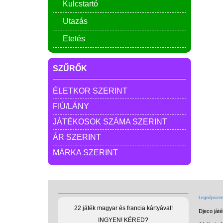
Kulcstartó
Utazás
Etetés
SZŰRŐK
ÉLETKOR SZERINT
FIÚ/LÁNY
JÁTÉKOSOK SZÁMA SZERINT
ÁR SZERINT
MÁRKA SZERINT
Legnépszerű
22 játék magyar és francia kártyával!
Djeco ját
INGYEN! KÉRED?