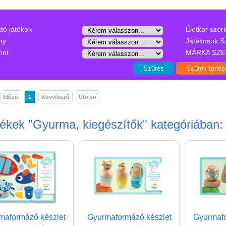
ztő játékok
Életkor szeri
ny
Játékosok S
int
MÁRKA SZE
Előző
1
Következő
Utolsó
mékek
"Gyurma, kiegészítők"
kategóriában:
maformázó készlet
Gyurmaformázó készlet
Gyurmafo