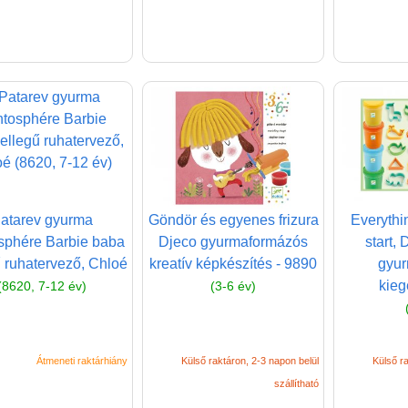
atarev gyurma
Göndör és egyenes frizura
Everythi
sphére Barbie baba
Djeco gyurmaformázós
start, 
ű ruhatervező, Chloé
kreatív képkészítés - 9890
gyur
kieg
(8620, 7-12 év)
(3-6 év)
Átmeneti raktárhiány
Külső raktáron, 2-3 napon belül
Külső ra
szállítható