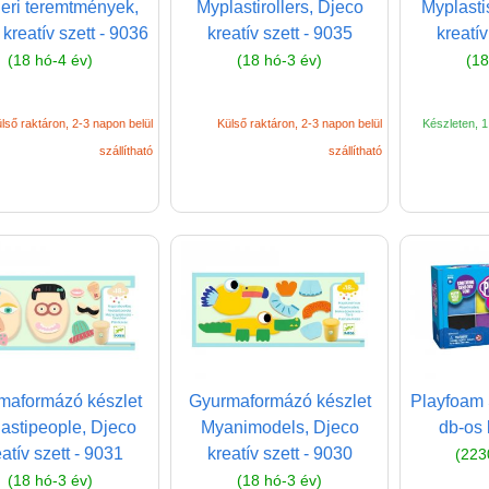
eri teremtmények,
Myplastirollers, Djeco
Myplasti
kreatív szett - 9036
kreatív szett - 9035
kreatív
(18 hó-4 év)
(18 hó-3 év)
(18
lső raktáron, 2-3 napon belül
Külső raktáron, 2-3 napon belül
Készleten, 1 
szállítható
szállítható
maformázó készlet
Gyurmaformázó készlet
Playfoam 
astipeople, Djeco
Myanimodels, Djeco
db-os 
atív szett - 9031
kreatív szett - 9030
(223
(18 hó-3 év)
(18 hó-3 év)