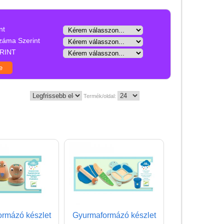
Játék hangszer
Futóbiciklik, rollerek
nt
Gyerekszoba
záma Szerint
RINT
Intelligens gyurma
Iskolaszerek
Kerti játékok
Termék/oldal:
Kreatív játék
Djeco kreatív játékok
Papír írószer, kreatív
eszközök, rajzeszközök
Arcfestés
gyerekeknek
Akvarell ceruza
rmázó készlet
Gyurmaformázó készlet
Ceruza, toll, radír,