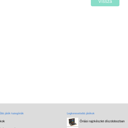
Vissza
bb játék kategóriák
Legkeresettebb játékok
ékok
Óriási rajzkészlet díszdobozban