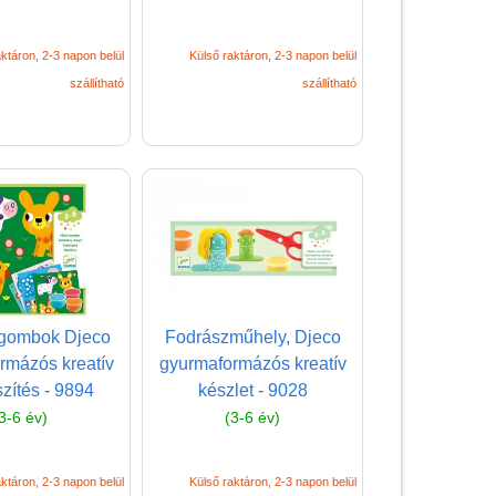
Rajztábla,
Mágnestábla
ktáron, 2-3 napon belül
Külső raktáron, 2-3 napon belül
szállítható
szállítható
Stencil, festősablon,
rajzsablon
Tolltartó
Napló, emlékkönyv
Kreatív játékok kicsiknek
Kreatív játékok
óvodásoknak
gombok Djeco
Fodrászműhely, Djeco
Kreatív játékok
rmázós kreatív
gyurmaformázós kreatív
lányoknak
zítés - 9894
készlet - 9028
Kreatív játékok fiúknak
3-6 év)
(3-6 év)
Slime készítő
Kreatív poszter készítés
ktáron, 2-3 napon belül
Külső raktáron, 2-3 napon belül