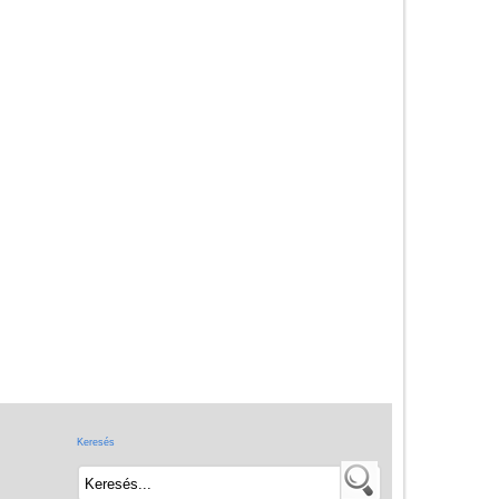
Adatkezelés
ÁSZF
Szállítási költség 1490 Ft-tól,
de akár INGYEN!
1-3 munkanapos kiszállítás
5%-os törzsvásárlói
kedvezmény
Miért vásárolj nálunk?
Akiket támogatunk
Garancia
Játék rendelés - Az internetes
vásárlás előnyei
Keresés
Reklamáció és Elállás