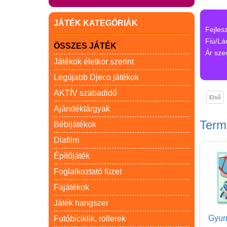
JÁTÉK KATEGÓRIÁK
Fejles
Fiú/Lá
ÖSSZES JÁTÉK
Ár szer
Játékok életkor szerint
Legújabb Djeco játékok
AKTÍV szabadidő
Első
Ajándéktárgyak
Ter
Bébijátékok
Diafilm
Építőjáték
Foglalkoztató füzet
Fajátékok
Játék hangszer
Gyur
Futóbiciklik, rollerek