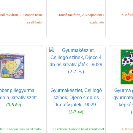
lső raktáron, 2-3 napon belül
Külső raktáron, 2-3 napon belül
Külső ra
szállítható
szállítható
ber pillegyurma
Gyurmakészlet, Csillogó
Gyurma 
ala, kreatív szett
színek, Djeco 4 db-os
gyurmafo
kreatív játék - 9029
képkés
(3-8 év)
(2-7 év)
(
en, 1 napon belül szállítható!
Készleten, 1 napon belül szállítható!
Külső ra