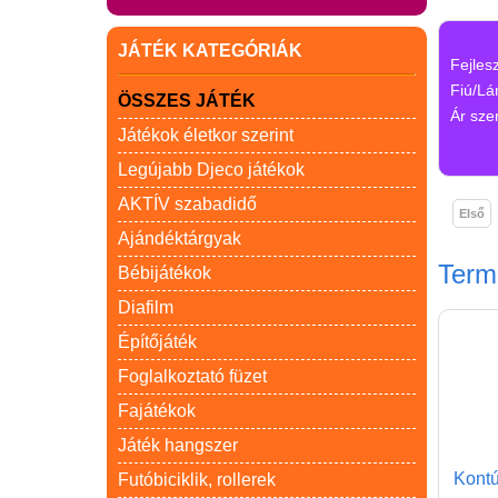
JÁTÉK KATEGÓRIÁK
Fejles
Fiú/Lá
ÖSSZES JÁTÉK
Ár szer
Játékok életkor szerint
Legújabb Djeco játékok
AKTÍV szabadidő
Első
Ajándéktárgyak
Ter
Bébijátékok
Diafilm
Építőjáték
Foglalkoztató füzet
Fajátékok
Játék hangszer
Kontúr
Futóbiciklik, rollerek