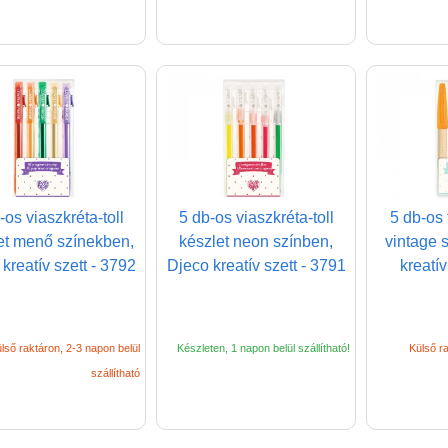
-os viaszkréta-toll
5 db-os viaszkréta-toll
5 db-os f
et menő színekben,
készlet neon színben,
vintage 
kreatív szett - 3792
Djeco kreatív szett - 3791
kreatív
lső raktáron, 2-3 napon belül
Készleten, 1 napon belül szállítható!
Külső ra
szállítható