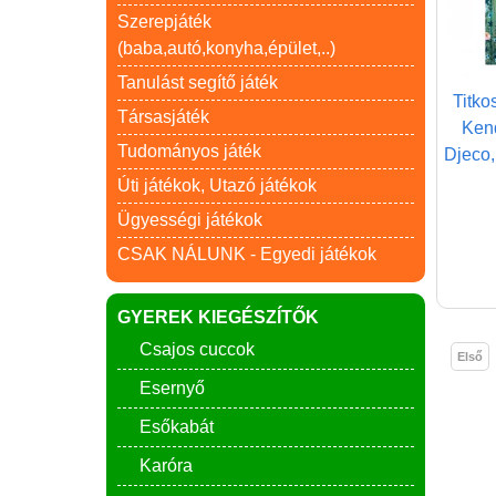
Szerepjáték
(baba,autó,konyha,épület,..)
Tanulást segítő játék
Titko
Társasjáték
Kend
Tudományos játék
Djeco,
Úti játékok, Utazó játékok
Ügyességi játékok
CSAK NÁLUNK - Egyedi játékok
GYEREK KIEGÉSZÍTŐK
Csajos cuccok
Első
Esernyő
Esőkabát
Karóra