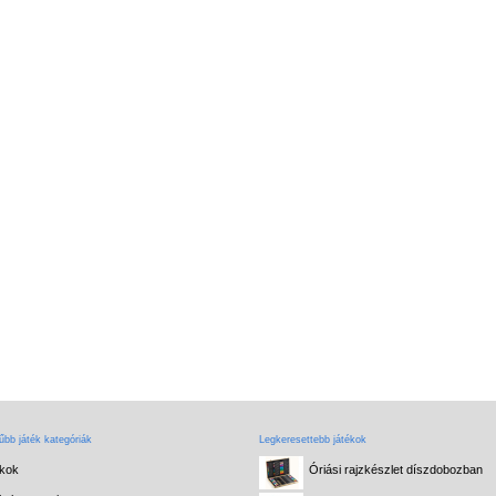
bb játék kategóriák
Legkeresettebb játékok
ékok
Óriási rajzkészlet díszdobozban