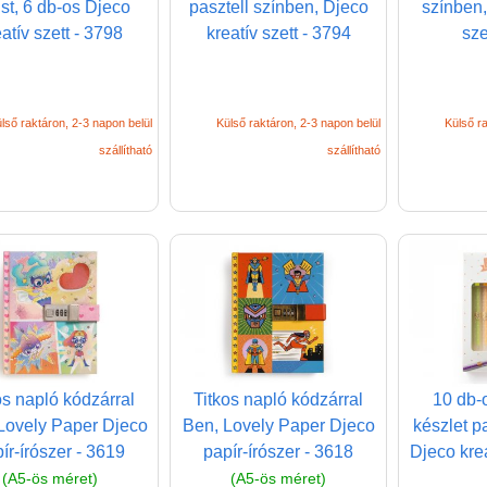
st, 6 db-os Djeco
pasztell színben, Djeco
színben,
atív szett - 3798
kreatív szett - 3794
sze
lső raktáron, 2-3 napon belül
Külső raktáron, 2-3 napon belül
Külső ra
szállítható
szállítható
os napló kódzárral
Titkos napló kódzárral
10 db-o
Lovely Paper Djeco
Ben, Lovely Paper Djeco
készlet p
ír-írószer - 3619
papír-írószer - 3618
Djeco krea
(A5-ös méret)
(A5-ös méret)