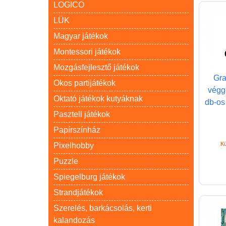
LOGICO
LÜK
Magyar játékok
Montessori játékok
Mozgásfejlesztő játékok
Gra
Okos partijátékok
végg
Oktató játékok kutyáknak
db-os 
Pasztell játékok
Papírszínház
Kü
Pixelhobby
Puzzle
Spiegelburg játékok
Strandjátékok
Szerelés, barkácsolás, kerti
kalandozás