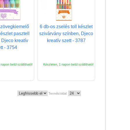
CSAK NÁLUNK - Egyedi
játékok
szövegkiemelő
6 db-os zselés toll készlet
készlet pasztell
szivárvány színben, Djeco
 Djeco kreatív
kreatív szett - 3787
tt - 3754
napon belül szállítható!
Készleten, 1 napon belül szállítható!
Termék/oldal:
Vélemények