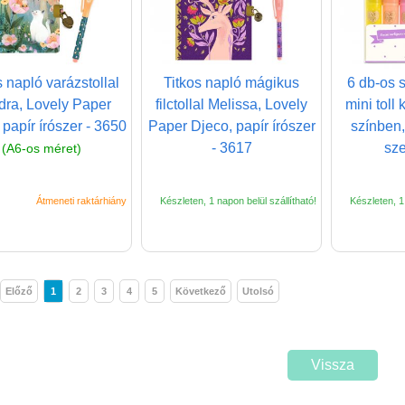
s napló varázstollal
Titkos napló mágikus
6 db-os 
ra, Lovely Paper
filctollal Melissa, Lovely
mini toll 
 papír írószer - 3650
Paper Djeco, papír írószer
színben,
- 3617
sze
(A6-os méret)
Átmeneti raktárhiány
Készleten, 1 napon belül szállítható!
Készleten, 1 
Előző
1
2
3
4
5
Következő
Utolsó
Vissza