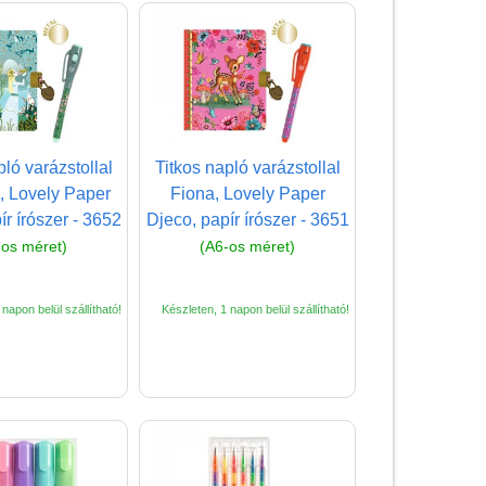
Papírszínház
Pixelhobby
Puzzle
Spiegelburg játékok
Strandjátékok
pló varázstollal
Titkos napló varázstollal
, Lovely Paper
Fiona, Lovely Paper
Szerelés, barkácsolás, kerti
ír írószer - 3652
Djeco, papír írószer - 3651
kalandozás
-os méret)
(A6-os méret)
Szerepjáték
(baba,autó,konyha,épület,..)
napon belül szállítható!
Készleten, 1 napon belül szállítható!
Tanulást segítő játék
Társasjáték
Tudományos játék
Úti játékok, Utazó játékok
Ügyességi játékok