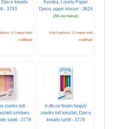
 Djeco kreatív
Kendra, Lovely Paper
kiegészítők
tt - 3793
Djeco, papír írószer - 3624
Dekor ragasztószalag
(A6-os méret)
Djeco papír írószer
ktáron, 2-3 napon belül
Külső raktáron, 2-3 napon belül
Filctoll
szállítható
szállítható
Festék gyerekeknek,
kiegészítők
Füzet, iskolafüzet
Gyurma, kiegészítők
Gyerek nyomda,
nyomda gyerekeknek
Kréta, zsírkréta,
szappankréta
s zselés toll
6 db-os finom hegyű
asztell színben,
zselés toll készlet, Djeco
Méhviasz termékek
tív szett - 3779
kreatív szett - 3778
Művész készlet