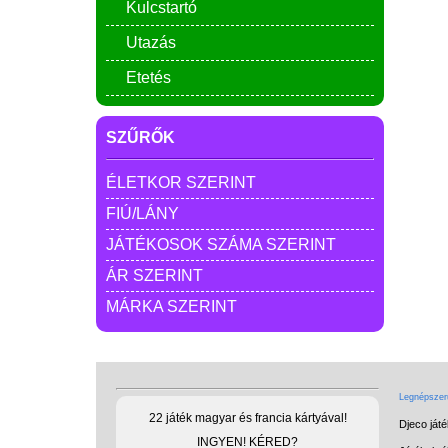
Kulcstartó
Utazás
Etetés
SZŰRŐK
ÉLETKOR SZERINT
FIÚ/LÁNY
JÁTÉKOSOK SZÁMA SZERINT
ÁR SZERINT
MÁRKA SZERINT
Legnépszerű
22 játék magyar és francia kártyával!
Djeco ját
INGYEN! KÉRED?