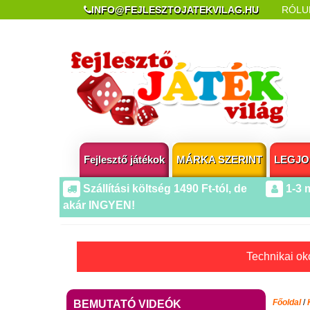
INFO@FEJLESZTOJATEKVILAG.HU
RÓLU
REKLAMÁCIÓ ÉS ELÁLLÁS
POPUP AZ OLDA
Fejlesztő játékok
MÁRKA SZERINT
LEGJO
Szállítási költség 1490 Ft-tól, de
1-3 
akár INGYEN!
Technikai oko
Főoldal
/
BEMUTATÓ VIDEÓK