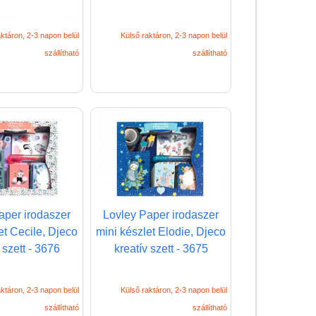
Rajztábla,
Mágnestábla
ktáron, 2-3 napon belül
Külső raktáron, 2-3 napon belül
szállítható
szállítható
Stencil, festősablon,
rajzsablon
Tolltartó
Napló, emlékkönyv
Kreatív játékok kicsiknek
Kreatív játékok
óvodásoknak
aper irodaszer
Lovley Paper irodaszer
Kreatív játékok
et Cecile, Djeco
mini készlet Elodie, Djeco
lányoknak
 szett - 3676
kreatív szett - 3675
Kreatív játékok fiúknak
Slime készítő
ktáron, 2-3 napon belül
Külső raktáron, 2-3 napon belül
Kreatív poszter készítés
szállítható
szállítható