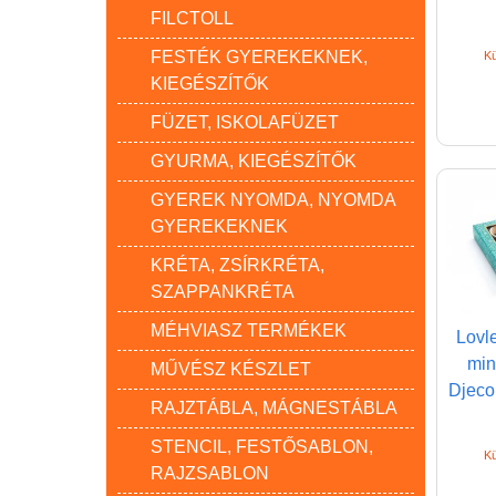
FILCTOLL
FESTÉK GYEREKEKNEK,
Kü
KIEGÉSZÍTŐK
FÜZET, ISKOLAFÜZET
GYURMA, KIEGÉSZÍTŐK
GYEREK NYOMDA, NYOMDA
GYEREKEKNEK
KRÉTA, ZSÍRKRÉTA,
SZAPPANKRÉTA
MÉHVIASZ TERMÉKEK
Lovl
min
MŰVÉSZ KÉSZLET
Djeco 
RAJZTÁBLA, MÁGNESTÁBLA
STENCIL, FESTŐSABLON,
Kü
RAJZSABLON