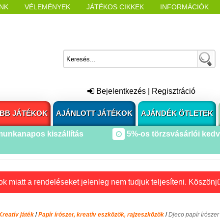
NK
VÉLEMÉNYEK
JÁTÉKOS CIKKEK
INFORMÁCIÓK
L NYITÁSAKOR
CÍMKÉK
Bejelentkezés
|
Regisztráció
BB JÁTÉKOK
AJÁNLOTT JÁTÉKOK
AJÁNDÉK ÖTLETEK
munkanapos kiszállítás
5%-os törzsvásárlói ked
k miatt a rendeléseket jelenleg nem tudjuk teljesíteni. Köszönj
Kreatív játék
/
Papír írószer, kreatív eszközök, rajzeszközök
/
Djeco papír írószer