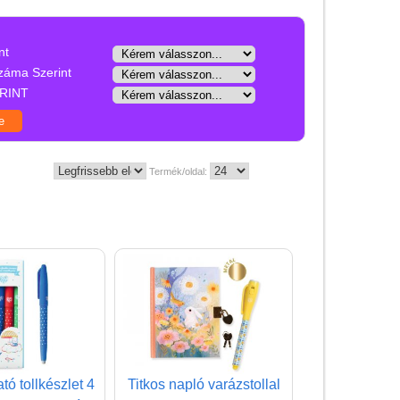
Játék hangszer
Futóbiciklik, rollerek
nt
Gyerekszoba
záma Szerint
RINT
Intelligens gyurma
Iskolaszerek
Kerti játékok
Termék/oldal:
Kreatív játék
Djeco kreatív játékok
Papír írószer, kreatív
eszközök, rajzeszközök
Arcfestés
gyerekeknek
Akvarell ceruza
tó tollkészlet 4
Titkos napló varázstollal
Ceruza, toll, radír,