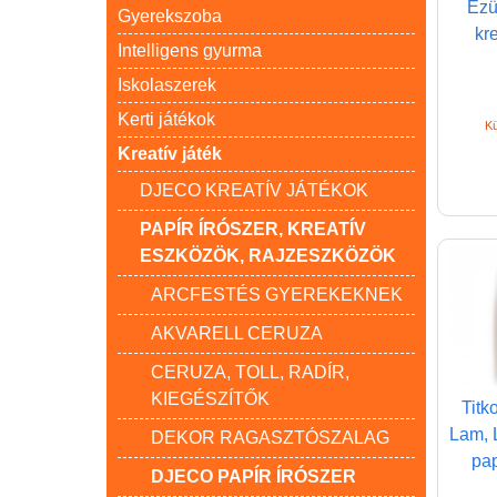
Ezü
Gyerekszoba
kre
Intelligens gyurma
Iskolaszerek
Kerti játékok
Kü
Kreatív játék
DJECO KREATÍV JÁTÉKOK
PAPÍR ÍRÓSZER, KREATÍV
ESZKÖZÖK, RAJZESZKÖZÖK
ARCFESTÉS GYEREKEKNEK
AKVARELL CERUZA
CERUZA, TOLL, RADÍR,
KIEGÉSZÍTŐK
Titk
Lam, 
DEKOR RAGASZTÓSZALAG
pap
DJECO PAPÍR ÍRÓSZER