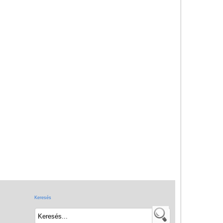
Adatkezelés
ÁSZF
Szállítási költség 1490 Ft-tól,
de akár INGYEN!
1-3 munkanapos kiszállítás
5%-os törzsvásárlói
kedvezmény
Miért vásárolj nálunk?
Akiket támogatunk
Garancia
Játék rendelés - Az internetes
vásárlás előnyei
Keresés
Reklamáció és Elállás