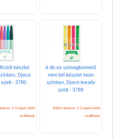
matricákkal
Könyv
Licenszes TOP
gyerekajándékok
Logikai játékok
LOGICO
LÜK
ilctoll készlet
4 db-os szövegkiemelő
színben, Djeco
mini toll készlet neon
Magyar játékok
 szett - 3790
színben, Djeco kreatív
Montessori játékok
szett - 3789
Mozgásfejlesztő játékok
Okos partijátékok
ktáron, 2-3 napon belül
Külső raktáron, 2-3 napon belül
szállítható
szállítható
Oktató játékok kutyáknak
Pasztell játékok