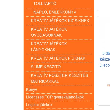
TOLLTARTÓ
NAPLÓ, EMLÉKKÖNYV
KREATÍV JÁTÉKOK KICSIKNEK
KREATÍV JÁTÉKOK
ÓVODÁSOKNAK
KREATÍV JÁTÉKOK
LÁNYOKNAK
5 db
KREATÍV JÁTÉKOK FIÚKNAK
készl
Djeco 
SLIME KÉSZÍTŐ
KREATÍV POSZTER KÉSZÍTÉS
MATRICÁKKAL
Kü
Könyv
Licenszes TOP gyerekajándékok
Logikai játékok