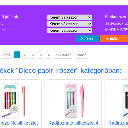
ztő játékok
Életkor szeri
ny
Játékosok S
int
MÁRKA SZE
Előző
1
2
3
4
5
Következő
Utolsó
mékek
"Djeco papír írószer"
kategóriában:
ozó filctoll készlet
Radírozható tollkészlet 4
Radírozha